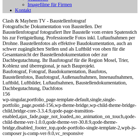
Imagefilme für Firmen
Kontakt
Clash & Mayhem TV - Baustellenfotograf
Fotografische Dokumentation von Baustellen. Der
Baustellenfotograf fotografiert Ihre Baustelle vom ersten Spatenstich
bis zur Fertigstellung. Professionelle Fotos inkl. Luftaufnahmen per
Drohne. Baustellenfotos als effektive Baudokumentation, auch an
schwer zugänglichen Stellen und als Luftbild von oben für die
Gesamtansicht der Baustellendokumentation oder zur
Dachbegutachtung. Ihr Baufotograf für die Region Mosel, Trier,
Koblenz und überregional, je nach Bauprojekt.
Baufotograf, Fotograf, Baudokumentation, Baufotos,
Baustellenfotos, Baufotograf, Außenaufnahmen, Innenaufnahmen,
Luftbild, Luftbilder, Luftaufnahmen, Baustellendokumentation,
Dachbegutachtung, Dachfotos
156
wp-singular,portfolio_page-template-default,single,single-
portfolio_page,postid-156,wp-theme-bridge,wp-child-theme-bridge-
child,bridge-core-3.3.4.9,qode-page-transition-
enabled,ajax_fade,page_not_loaded,,no_animation_on_touch,qode-
child-theme-ver-1.0.0,qode-theme-ver-30.8.9,qode-theme-
bridge,disabled_footer_top,qode-portfolio-single-template-2,wpb-js-
composer js-comp-ver-9.0,vc_responsive