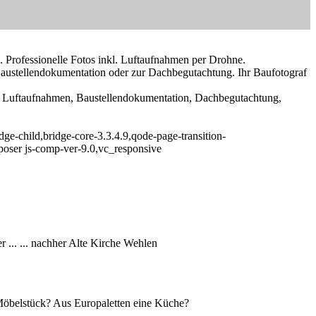
g. Professionelle Fotos inkl. Luftaufnahmen per Drohne.
 Baustellendokumentation oder zur Dachbegutachtung. Ihr Baufotograf
r, Luftaufnahmen, Baustellendokumentation, Dachbegutachtung,
e-child,bridge-core-3.3.4.9,qode-page-transition-
poser js-comp-ver-9.0,vc_responsive
r ...
... nachher
Alte Kirche Wehlen
öbelstück? Aus Europaletten eine Küche?