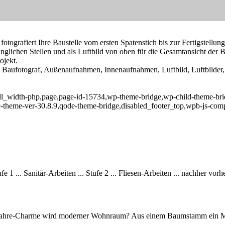
tografiert Ihre Baustelle vom ersten Spatenstich bis zur Fertigstellun
nglichen Stellen und als Luftbild von oben für die Gesamtansicht der
ojekt.
s, Baufotograf, Außenaufnahmen, Innenaufnahmen, Luftbild, Luftbilde
ll_width-php,page,page-id-15734,wp-theme-bridge,wp-child-theme-bridg
e-theme-ver-30.8.9,qode-theme-bridge,disabled_footer_top,wpb-js-com
ufe 1 ...
Sanitär-Arbeiten
... Stufe 2 ...
Fliesen-Arbeiten
... nachher
vorhe
r-Jahre-Charme wird moderner Wohnraum? Aus einem Baumstamm ein M