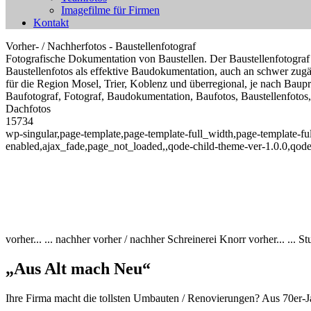
Imagefilme für Firmen
Kontakt
Vorher- / Nachherfotos - Baustellenfotograf
Fotografische Dokumentation von Baustellen. Der Baustellenfotograf fo
Baustellenfotos als effektive Baudokumentation, auch an schwer zugä
für die Region Mosel, Trier, Koblenz und überregional, je nach Baupr
Baufotograf, Fotograf, Baudokumentation, Baufotos, Baustellenfoto
Dachfotos
15734
wp-singular,page-template,page-template-full_width,page-template-fu
enabled,ajax_fade,page_not_loaded,,qode-child-theme-ver-1.0.0,qod
vorher...
... nachher
vorher / nachher
Schreinerei Knorr
vorher...
... St
Vorher- / Nachherfotos
„Aus Alt mach Neu“
Ihre Firma macht die tollsten Umbauten / Renovierungen? Aus 70e