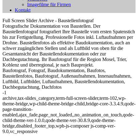
Imagefilme für Firmen
Kontakt
Full Screen Slider Archive - Baustellenfotograf
Fotografische Dokumentation von Baustellen. Der
Baustellenfotograf fotografiert Ihre Baustelle vom ersten Spatenstich
bis zur Fertigstellung. Professionelle Fotos inkl. Luftaufnahmen per
Drohne. Baustellenfotos als effektive Baudokumentation, auch an
schwer zugänglichen Stellen und als Luftbild von oben für die
Gesamtansicht der Baustellendokumentation oder zur
Dachbegutachtung. Ihr Baufotograf für die Region Mosel, Trier,
Koblenz und überregional, je nach Bauprojekt.
Baufotograf, Fotograf, Baudokumentation, Baufotos,
Baustellenfotos, Baufotograf, Außenaufnahmen, Innenaufnahmen,
Luftbild, Luftbilder, Luftaufnahmen, Baustellendokumentation,
Dachbegutachtung, Dachfotos
-1
archive,tax-slides_category,term-full-screen-slider,term-102,wp-
theme-bridge,wp-child-theme-bridge-child,bridge-core-3.3.4.9,qode-
page-transition-
enabled,ajax_fade,page_not_loaded,,no_animation_on_touch,qode-
child-theme-ver-1.0.0,qode-theme-ver-30.8.9,qode-theme-
bridge,disabled_footer_top,wpb-js-composer js-comp-ver-
9.0,vc_responsive